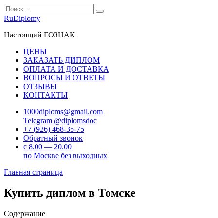
Перейти
Search
к
for:
RuDiplomy
содержанию
Настоящий ГОЗНАК
ЦЕНЫ
ЗАКАЗАТЬ ДИПЛОМ
ОПЛАТА И ДОСТАВКА
ВОПРОСЫ И ОТВЕТЫ
ОТЗЫВЫ
КОНТАКТЫ
1000diploms@gmail.com
Telegram @diplomsdoc
+7 (926) 468-35-75
Обратный звонок
с 8.00 — 20.00
по Москве без выходных
Главная страница
Купить диплом в Томске
Содержание