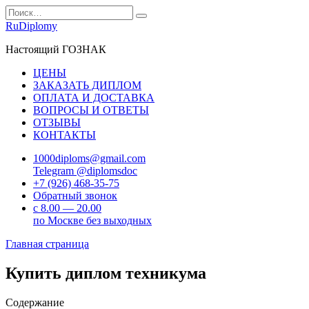
Перейти
Search
к
for:
RuDiplomy
содержанию
Настоящий ГОЗНАК
ЦЕНЫ
ЗАКАЗАТЬ ДИПЛОМ
ОПЛАТА И ДОСТАВКА
ВОПРОСЫ И ОТВЕТЫ
ОТЗЫВЫ
КОНТАКТЫ
1000diploms@gmail.com
Telegram @diplomsdoc
+7 (926) 468-35-75
Обратный звонок
с 8.00 — 20.00
по Москве без выходных
Главная страница
Купить диплом техникума
Содержание