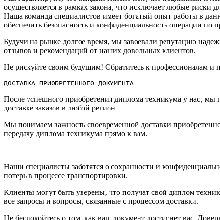
осуществляется в рамках закона‚ что исключает любые риски для
Наша команда специалистов имеет богатый опыт работы в данн
обеспечить безопасность и конфиденциальность операции по 
Будучи на рынке долгое время‚ мы завоевали репутацию наде
отзывов и рекомендаций от наших довольных клиентов.​
Не рискуйте своим будущим!​ Обратитесь к профессионалам и п
ДОСТАВКА ПРИОБРЕТЕННОГО ДОКУМЕНТА
После успешного приобретения диплома техникума у нас‚ мы 
доставке заказов в любой регион.​
Мы понимаем важность своевременной доставки приобретенно
передачу диплома техникума прямо к вам.​
Наши специалисты заботятся о сохранности и конфиденциальн
потерь в процессе транспортировки.​
Клиенты могут быть уверены‚ что получат свой диплом технику
все запросы и вопросы‚ связанные с процессом доставки.​
Не беспокойтесь о том‚ как ваш документ достигнет вас.​ Дове