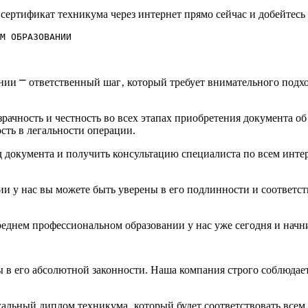
ертификат техникума через интернет прямо сейчас и добейтесь у
М ОБРАЗОВАНИИ
нии ⎻ ответственный шаг‚ который требует внимательного подхо
рачность и честность во всех этапах приобретения документа об
ть в легальности операции.​
 документа и получить консультацию специалиста по всем инт
ии у нас вы можете быть уверены в его подлинности и соответс
среднем профессиональном образовании у нас уже сегодня и начни
 в его абсолютной законности.​ Наша компания строго соблюдае
льный диплом техникума‚ который будет соответствовать всем 