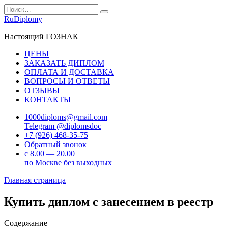
Перейти
Search
к
for:
RuDiplomy
содержанию
Настоящий ГОЗНАК
ЦЕНЫ
ЗАКАЗАТЬ ДИПЛОМ
ОПЛАТА И ДОСТАВКА
ВОПРОСЫ И ОТВЕТЫ
ОТЗЫВЫ
КОНТАКТЫ
1000diploms@gmail.com
Telegram @diplomsdoc
+7 (926) 468-35-75
Обратный звонок
с 8.00 — 20.00
по Москве без выходных
Главная страница
Купить диплом с занесением в реестр
Содержание