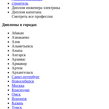
строитель
Диплом инженера электрика
Диплом капитана
Смотреть все профессии
Дипломы в городах
Абакан
Азнакаево
Азов
Альметьевск
Анапа
Ангарск
Арзамас
Армавир
Артем
Архангельск
Санкт-петербург
Новосибирск
Москва
Краснодар
Омск
Воронеж
Казань
Томск