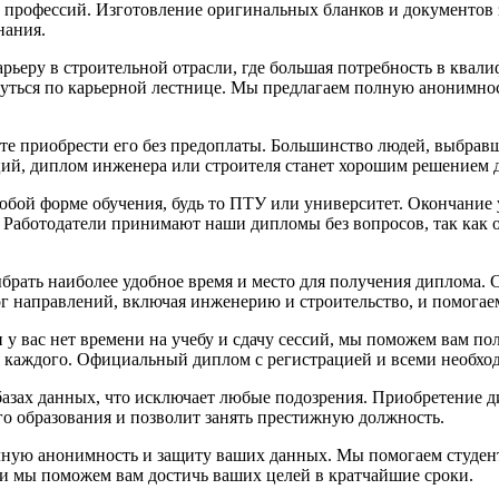
 профессий. Изготовление оригинальных бланков и документов 
нания.
рьеру в строительной отрасли, где большая потребность в квал
уться по карьерной лестнице. Мы предлагаем полную анонимнос
е приобрести его без предоплаты. Большинство людей, выбравши
й, диплом инженера или строителя станет хорошим решением дл
ой форме обучения, будь то ПТУ или университет. Окончание у
. Работодатели принимают наши дипломы без вопросов, так как
ать наиболее удобное время и место для получения диплома. С
ог направлений, включая инженерию и строительство, и помогае
у вас нет времени на учебу и сдачу сессий, мы поможем вам п
ля каждого. Официальный диплом с регистрацией и всеми необх
азах данных, что исключает любые подозрения. Приобретение д
о образования и позволит занять престижную должность.
олную анонимность и защиту ваших данных. Мы помогаем студе
 и мы поможем вам достичь ваших целей в кратчайшие сроки.