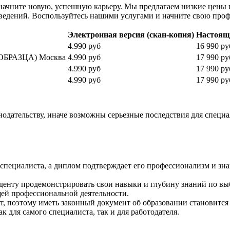
 начните новую, успешную карьеру. Мы предлагаем низкие цены
ведений. Воспользуйтесь нашими услугами и начните свою проф
Электронная версия (скан-копия)
Настоя
4.990 руб
16 990 ру
 ОБРАЗЦА) Москва
4.990 руб
17 990 ру
4.990 руб
17 990 ру
4.990 руб
17 990 ру
дательству, иначе возможны серьезные последствия для специали
ециалиста, а диплом подтверждает его профессионализм и знани
уденту продемонстрировать свои навыки и глубину знаний по вы
ей профессиональной деятельности.​
т, поэтому иметь законный документ об образовании становится
 для самого специалиста, так и для работодателя.​