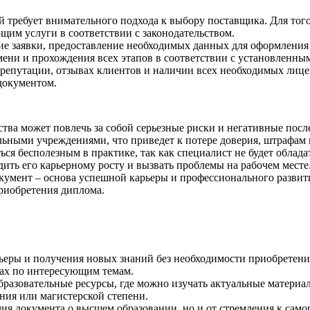
 требует внимательного подхода к выбору поставщика.​ Для тог
им услуги в соответствии с законодательством.​
 заявки, предоставление необходимых данных для оформления до
мени и прохождения всех этапов в соответствии с установленны
 репутации, отзывах клиентов и наличии всех необходимых лице
окументом.​
тва может повлечь за собой серьезные риски и негативные пос
льными учреждениями, что приведет к потере доверия, штрафам 
ться бесполезным в практике, так как специалист не будет обл
дить его карьерному росту и вызвать проблемы на рабочем месте.
окумент – основа успешной карьеры и профессионального развити
риобретения диплома.
ьеры и получения новых знаний без необходимости приобретени
рах по интересующим темам.
разовательные ресурсы, где можно изучать актуальные материал
ия или магистерской степени.​
чия документа о высшем образовании, но и от стремления к сам