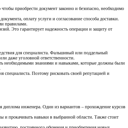
о чтобы приобрести документ законно и безопасно, необходимо
кумента, оплату услуги и согласование способа доставки.​
ми правилами.
нзий.​ Это гарантирует надежность операции и защиту от
ледствия для специалиста.​ Фальшивый или поддельный
или даже уголовной ответственности.
адать необходимыми знаниями и навыками, которые должны были
​
я специалиста.​ Поэтому рисковать своей репутацией и
я диплома инженера. Один из вариантов – прохождение курсов
ы и прокачивать навыки в выбранной области.​ Также стоит
оразвитию, постоянного обучения и приобретения новых