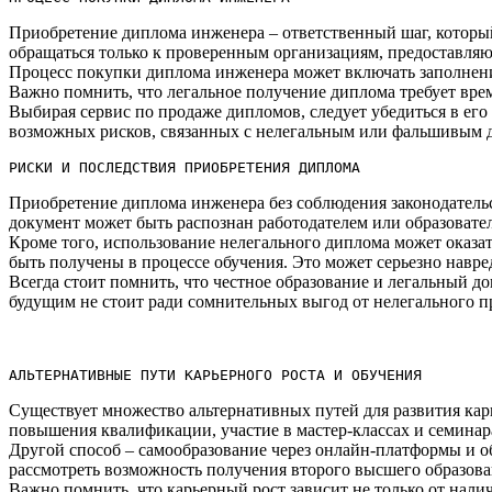
Приобретение диплома инженера – ответственный шаг, который
обращаться только к проверенным организациям, предоставляющ
Процесс покупки диплома инженера может включать заполнение
Важно помнить, что легальное получение диплома требует вре
Выбирая сервис по продаже дипломов, следует убедиться в его
возможных рисков, связанных с нелегальным или фальшивым д
РИСКИ И ПОСЛЕДСТВИЯ ПРИОБРЕТЕНИЯ ДИПЛОМА
Приобретение диплома инженера без соблюдения законодательс
документ может быть распознан работодателем или образовате
Кроме того, использование нелегального диплома может оказа
быть получены в процессе обучения.​ Это может серьезно навре
Всегда стоит помнить, что честное образование и легальный д
будущим не стоит ради сомнительных выгод от нелегального п
АЛЬТЕРНАТИВНЫЕ ПУТИ КАРЬЕРНОГО РОСТА И ОБУЧЕНИЯ
Существует множество альтернативных путей для развития кар
повышения квалификации, участие в мастер-классах и семина
Другой способ – самообразование через онлайн-платформы и об
рассмотреть возможность получения второго высшего образован
Важно помнить, что карьерный рост зависит не только от нали