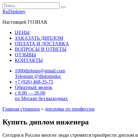
Перейти
Search
к
for:
RuDiplomy
содержанию
Настоящий ГОЗНАК
ЦЕНЫ
ЗАКАЗАТЬ ДИПЛОМ
ОПЛАТА И ДОСТАВКА
ВОПРОСЫ И ОТВЕТЫ
ОТЗЫВЫ
КОНТАКТЫ
1000diploms@gmail.com
Telegram @diplomsdoc
+7 (926) 468-35-75
Обратный звонок
с 8.00 — 20.00
по Москве без выходных
Главная страница
»
дипломы по профессии
Купить диплом инженера
Сегодня в России многие люди стремятся приобрести диплом и